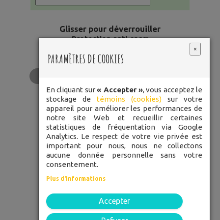
Glisser pour déverrouiller
Protection anti-spam
×
PARAMÈTRES DE COOKIES
En cliquant sur
« Accepter »
, vous acceptez le
stockage de
témoins (cookies)
sur votre
LES
appareil pour améliorer les performances de
POMMETTES
notre site Web et recueillir certaines
statistiques de fréquentation via Google
ROUGES
Analytics. Le respect de votre vie privée est
important pour nous, nous ne collectons
aucune donnée personnelle sans votre
TÉLÉPHONE: 450 248-3334
consentement.
Plus d'informations
SANS FRAIS: 1 877 848-3334
Accepter
52 rue Du Pont, Bedford, J0J 1A0
C.P. 1705