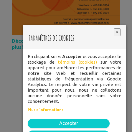
×
PARAMÈTRES DE COOKIES
Découvrez notre brochure pour en savoir
plus!
En cliquant sur
« Accepter »
, vous acceptez le
stockage de
témoins (cookies)
sur votre
LES
appareil pour améliorer les performances de
POMMETTES
notre site Web et recueillir certaines
statistiques de fréquentation via Google
ROUGES
Analytics. Le respect de votre vie privée est
important pour nous, nous ne collectons
aucune donnée personnelle sans votre
consentement.
TÉLÉPHONE: 450 248-3334
Plus d'informations
SANS FRAIS: 1 877 848-3334
Accepter
52 rue Du Pont, Bedford, J0J 1A0