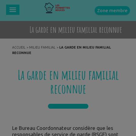
Zone membre
Toggle
navigation
La garde en milieu familial reconnue
ACCUEIL
>
MILIEU FAMILIAL
>
LA GARDE EN MILIEU FAMILIAL
RECONNUE
La garde en milieu familial
reconnue
Le Bureau Coordonnateur considère que les
responsables de service de garde (RSGE) sont