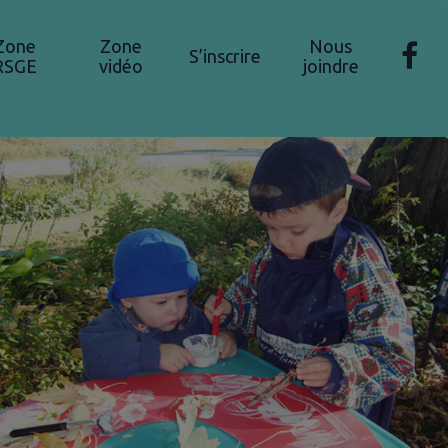
Zone
Zone
Nous
S’inscrire
RSGE
vidéo
joindre