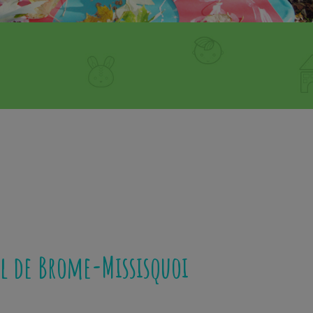
al de Brome-Missisquoi