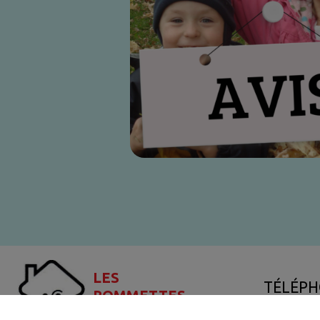
LES
TÉLÉPH
POMMETTES
ROUGES