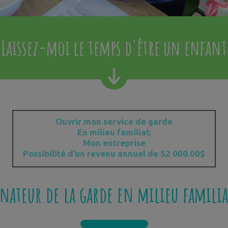
Laissez-moi le temps d'être un enfant
Ouvrir mon service de garde
En milieu familial;
Mon entreprise
Possibilité d’un revenu annuel de 52 000.00$
nateur de la garde en milieu famili