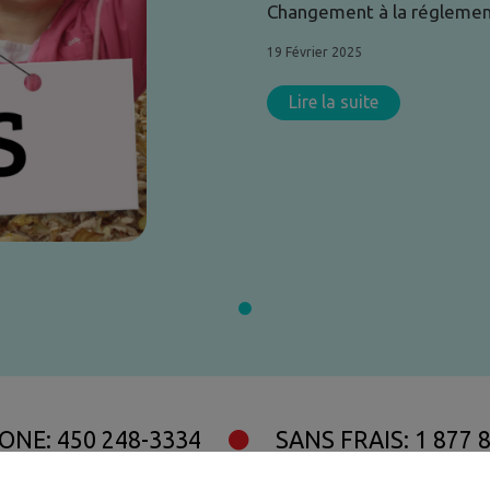
Changement à la réglemen
19 Février 2025
Lire la suite
ONE: 450 248-3334
SANS FRAIS: 1 877 
52 rue Du Pont, Bedford, J0J 1A0