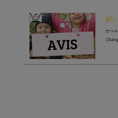
AVIS 
19 Fé
Chang