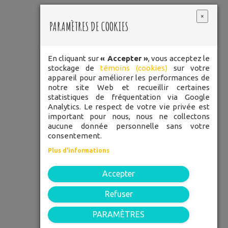
×
PARAMÈTRES DE COOKIES
En cliquant sur
« Accepter »
, vous acceptez le
stockage de
témoins (cookies)
sur votre
LES
appareil pour améliorer les performances de
POMMETTES
notre site Web et recueillir certaines
statistiques de fréquentation via Google
ROUGES
Analytics. Le respect de votre vie privée est
important pour nous, nous ne collectons
aucune donnée personnelle sans votre
consentement.
TÉLÉPHONE: 450 248-3334
Plus d'informations
SANS FRAIS: 1 877 848-3334
Accepter
52 rue Du Pont, Bedford, J0J 1A0
C.P. 1705
Refuser
PARAMÈTRES