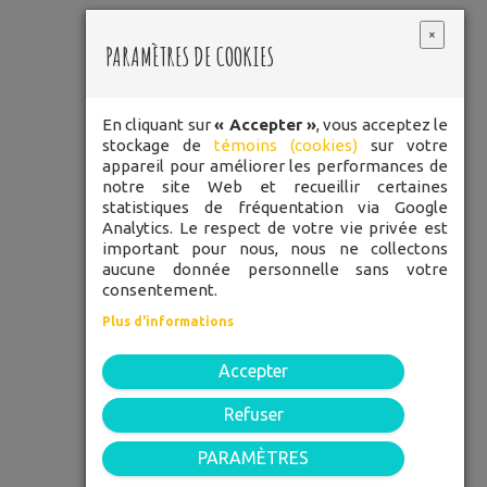
×
PARAMÈTRES DE COOKIES
En cliquant sur
« Accepter »
, vous acceptez le
stockage de
témoins (cookies)
sur votre
LES
appareil pour améliorer les performances de
POMMETTES
notre site Web et recueillir certaines
statistiques de fréquentation via Google
ROUGES
Analytics. Le respect de votre vie privée est
important pour nous, nous ne collectons
aucune donnée personnelle sans votre
consentement.
TÉLÉPHONE: 450 248-3334
Plus d'informations
SANS FRAIS: 1 877 848-3334
Accepter
52 rue Du Pont, Bedford, J0J 1A0
C.P. 1705
Refuser
PARAMÈTRES