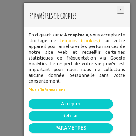
×
PARAMÈTRES DE COOKIES
En cliquant sur
« Accepter »
, vous acceptez le
stockage de
témoins (cookies)
sur votre
LES
appareil pour améliorer les performances de
POMMETTES
notre site Web et recueillir certaines
statistiques de fréquentation via Google
ROUGES
Analytics. Le respect de votre vie privée est
important pour nous, nous ne collectons
aucune donnée personnelle sans votre
consentement.
TÉLÉPHONE: 450 248-3334
Plus d'informations
SANS FRAIS: 1 877 848-3334
Accepter
52 rue Du Pont, Bedford, J0J 1A0
C.P. 1705
Refuser
PARAMÈTRES